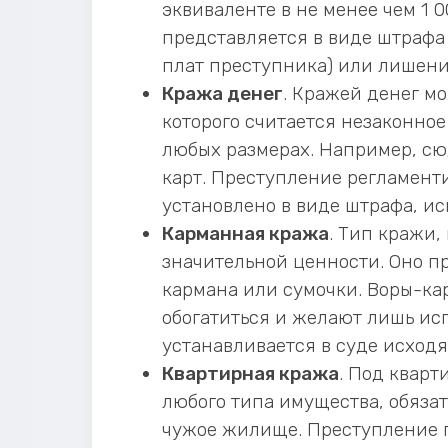
эквиваленте в не менее чем 1 0
представляется в виде штрафа 
плат преступника) или лишения
Кража денег
. Кражей денег м
которого считается незаконно
любых размерах. Например, сю
карт. Преступление регламентир
установлено в виде штрафа, и
Карманная кража
. Тип кражи,
значительной ценности. Оно пр
кармана или сумочки. Воры-ка
обогатиться и желают лишь ис
устанавливается в суде исходя
Квартирная кража
. Под квар
любого типа имущества, обяза
чужое жилище. Преступление п