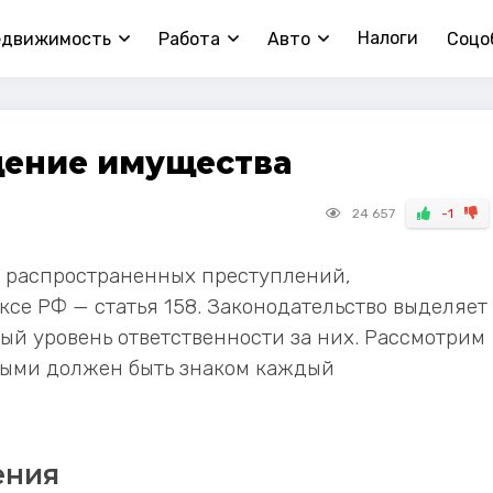
Налоги
едвижимость
Работа
Авто
Соцо
щение имущества
24 657
-1
е распространенных преступлений,
се РФ — статья 158. Законодательство выделяет
ый уровень ответственности за них. Рассмотрим
рыми должен быть знаком каждый
ения