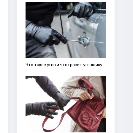
Что такое угон и что грозит угонщику